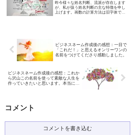
昨今様々な姓名判断、流派が存在します
が、私が扱う姓名判断の主な特徴を申し
上げます。画数の計算方法は旧字体です
賛否両論、それぞれ主張や流派があると
思いますが、私の姓名判断の場合、画数
の計算方法は、旧字体です。一番の大き
な理由は、旧字体で計算し120
ビジネスネーム作成後の感想：一目で
「これだ！」と思えるオンリーワンの
名前をつけてくださり感動しました。
ビジネスネーム作成後の感想：これか
ら沢山この名前を使って素敵な人生を
作っていきたいと思います。本当にあ
りがとうございました。
コメント
コメントを書き込む