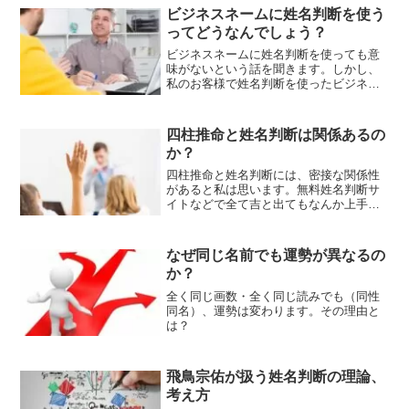
ビジネスネームに姓名判断を使う
ってどうなんでしょう？
ビジネスネームに姓名判断を使っても意
味がないという話を聞きます。しかし、
私のお客様で姓名判断を使ったビジネス
ネームを使った結果、こうなった方がい
ます。
四柱推命と姓名判断は関係あるの
か？
四柱推命と姓名判断には、密接な関係性
があると私は思います。無料姓名判断サ
イトなどで全て吉と出てもなんか上手く
行っている気がしない。そう感じるあな
たは「合っていない名前」を使っている
可能性があります。
なぜ同じ名前でも運勢が異なるの
か？
全く同じ画数・全く同じ読みでも（同性
同名）、運勢は変わります。その理由と
は？
飛鳥宗佑が扱う姓名判断の理論、
考え方