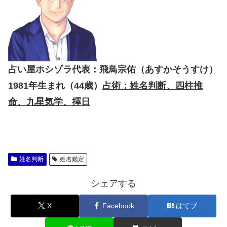
占い屋ホシゾラ代表：飛鳥宗佑（あすかそうすけ）
1981年生まれ（44歳）
占術：姓名判断、四柱推
命、九星気学、擇日
姓名判断
姓名鑑定
シェアする
X
Facebook
はてブ