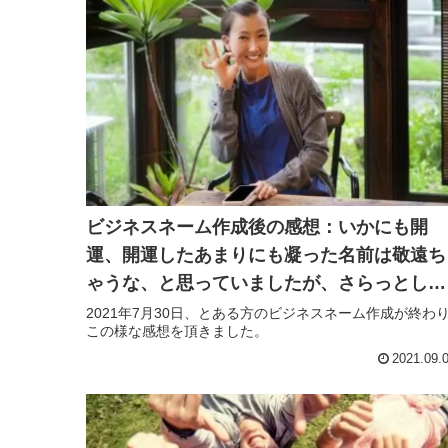
ビジネスネーム作成後の感想：いかにも開
運、開運したあまりにも凝った名前は敬遠ち
ゃうな、と思っていましたが、さらっとした
感じで良かったです。
2021年7月30日、とある方のビジネスネーム作成が終わ
この様な感想を頂きました。
2021.09.