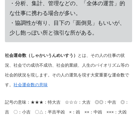
・分析、集計、管理などの、「全体の運営」的
な仕事に携わる場合が多い。
・協調性が有り、目下の「面倒見」もいいが、
少し飽っぽい所と強引な所がある。
社会運命数（しゃかいうんめいすう）
とは、その人の仕事の状
況、社会での成功不成功、社会的業績、人生のバイオリズム等の
社会的状況を現します。その人の運気を現す大変重要な運命数で
す。
社会運命数の意味
記号の意味：★★★：特大吉 ☆☆☆：大吉 ◎◎：中吉 ◎：
吉 〇：小吉 〇△：半吉半凶 ×：凶 ××：中凶 ×××：大凶