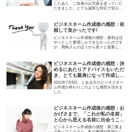
（茉）を提案して頂いてビックリしまし
したあと、ご自身のお写真を送っていた
た。それがジャスミンであり、お寺にも
だきました。とても誠実な対応で安心し
縁が深い字でした。そして「ジャスミン
てお願いすることができました。私がビ
の香り」という意味で、とても素敵で気
ジネスネームのイメージが固まっていな
に入りました。本当に意味の深い名前だ
かったので、何度もご提案いただき申し
ビジネスネーム作成後の感想：依
なと思い、今は大好きになってます。鑑
訳ありませんでした。要望をお伝えする
定書も詳しく説明があり、こんなに説明
頼して良かったです!
たびに、丁寧に対応していただけて感謝
しちゃって大丈夫ですか？？と思うぐら
しております。これからこの名前を使う
ビジネスネーム作成後の感想：最初はぼ
いです。あと、名刺の作成方法をこんな
のが楽しみです。飛鳥さんのおかげでと
やっとした要望しかできなかったのです
に詳しく教えて頂いて、メールがきた時
ても素敵な名前に出会えました。ありが
が、飛鳥さんのほうから色々と提案して
「エッこんなに！！」とビックリしまし
とうございました。
下さったので頼もしかったです。 後だし
た。誠実に対応してくださったのでこれ
のような要望もしてしまったのですが、
から頑張らねばと思いました。本当に感
最後まで親切に対応してくださり、安心
謝で一杯です。ありがとうございまし
ビジネスネーム作成後の感想：決
できました。 インパクトと無難さという
た。
めるにあたりアドバイスもいただ
対立した要望もバランス良く汲んでくだ
き、とても親身になって作成して
さりました。 依頼して良かったです!あり
がとうございました！
もらったと感じます。
2021年7月8日、とある方のビジネスネー
ム作成が終わりこのような感想を頂きま
した。
ビジネスネーム作成後の感想：お
かげさまで、「これが私の名前」
と心から思える名前に出会うこと
ができました。
ビジネスネーム作成後の感想：第三案ま
で作ってくださり、私の希望や気持ちに