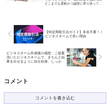
どこまでも柔軟かつ誠実に寄り添ってく
ださいました。おかげさまで、「これが
私の名前」と心から思える名前に出会う
ことができました。一生使う名前だから
妥協したくないという気持ちを汲み取っ
ていただき、感謝の気持ちでいっぱいで
す。
【特定商取引法ガイド】本名不要！ /
ビジネスネームで良い理由
ビジネスネーム作成後の感想：ご提案
頂いたビジネスネームで、きちんと結
果を出せるように自分自身、しっかり
と努力していこうと決意が新たになり
ました。
コメント
コメントを書き込む