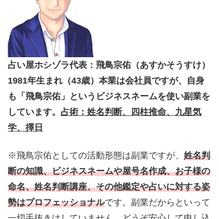
占い屋ホシゾラ代表：飛鳥宗佑（あすかそうすけ）
1981年生まれ（43歳）本業は会社員ですが、自身
も「飛鳥宗佑」というビジネスネームを使い副業を
しています。
占術：姓名判断、四柱推命、九星気
学、擇日
※飛鳥宗佑としての活動形態は副業ですが、
姓名判
断の知識、ビジネスネームや屋号名作成、お子様の
命名、姓名判断講座、その他鑑定や占いに対する姿
勢はプロフェッショナル
です。副業だからといって
一切手抜きはしていません。どうぞ安心して申し込