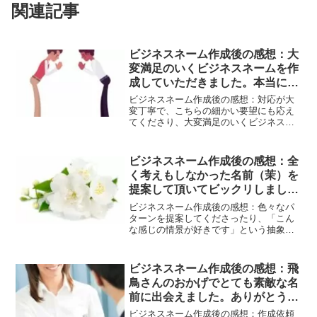
関連記事
ビジネスネーム作成後の感想：大
変満足のいくビジネスネームを作
成していただきました。本当に気
に入っております。
ビジネスネーム作成後の感想：対応が大
変丁寧で、こちらの細かい要望にも応え
てくださり、大変満足のいくビジネスネ
ームを作成していただきました。本当に
気に入っております。これからこのビジ
ネスネームを使ってビジネスしていくの
ビジネスネーム作成後の感想：全
がとても楽しみです。飛鳥さんに依頼し
く考えもしなかった名前（茉）を
てよかったです。
提案して頂いてビックリしまし
た。
ビジネスネーム作成後の感想：色々なパ
ターンを提案してくださったり、「こん
な感じの情景が好きです」という抽象的
な要望を汲み取ってくださって、本当に
ありがとうございました。抽象的すぎて
ご面倒だったと思います。ですが、丁寧
ビジネスネーム作成後の感想：飛
に答えて提案してくださった事が、受入
鳥さんのおかげでとても素敵な名
れてられてとても嬉しかったのと有り難
前に出会えました。ありがとうご
かったです。依頼をして良かったです。
その中で、全く考えもしなかった名前
ざいました。
ビジネスネーム作成後の感想：作成依頼