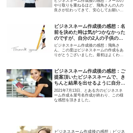
ビジネスネーム作成後の感想：メールの
きました。
やり取りを重ねるほど、飛鳥さんの人の
良さが伝わってきて、安心してお願いす
ることができました。ビジネスネームを
作るまでにも、姓名判断、おすすめの使
用開始日などを鑑定してくださったり、
ビジネスネーム作成後の感想：名
しっかりヒアリングしてくださったり
前を決めた時は気がつかなかった
と、コンサルティングをしていただいた
のですが、自分の2人の子供の名
ようでした。とても素敵なお名前をつけ
てくださり、ありがとうございました！
前が入っていたんです！！本当に
ビジネスネーム作成後の感想：飛鳥さ
びっくりしました！！
ん、この度はビジネスネームの作成をあ
りがとうございました。最初はよくわか
らなかったので、すべてお任せでお願い
をしていましたが、何度か案をお願いす
るたびに、自分が「こんな感じが良い」
ビジネスネーム作成後の感想：ご
というのがわかってきました。何度も案
提案頂いたビジネスネームで、き
をお願いをしましたが、こころよく引き
ちんと結果を出せるように自分自
受けてくださり、嬉しかったです。私は
普段の買い物でも、自分が納得できるま
身、しっかりと努力していこうと
2021年7月13日、とある方のビジネスネ
で検討してから買うので、飛鳥さんにビ
決意が新たになりました。
ーム作成＆屋号名作成が終わり、この様
ジネスネーム作成を依頼して良かったで
な感想を頂きました。
す。名前を決めた時は気がつかなかった
のですが、自分の2人の子供の名前が入っ
ていたんです！！（漢字ではなく音）2人
の名前がくっついた感じです。本当にび
っくりしました！！気づかずに名前を決
めましたが、この名前に運命を感じてい
ます^ ^ ずっと大切にこの名前を使って
ビジネスネーム作成後の感想：ビジネ