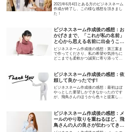
集中できるようになりました。飛
2021年6月4日とある方のビジネスネーム
鳥さんにお願いして本当に良かっ
作成が終了し、この様な感想を頂きまし
た！
たです。ありがとうございまし
た。
ビジネスネーム作成後の感想：お
かげさまで、「これが私の名前」
と心から思える名前に出会うこと
ができました。
ビジネスネーム作成後の感想：第三案ま
で作ってくださり、私の希望や気持ちに
どこまでも柔軟かつ誠実に寄り添ってく
ださいました。おかげさまで、「これが
私の名前」と心から思える名前に出会う
ことができました。一生使う名前だから
ビジネスネーム作成後の感想：依
妥協したくないという気持ちを汲み取っ
頼して良かったです!
ていただき、感謝の気持ちでいっぱいで
す。
ビジネスネーム作成後の感想：最初はぼ
やっとした要望しかできなかったのです
が、飛鳥さんのほうから色々と提案して
下さったので頼もしかったです。 後だし
のような要望もしてしまったのですが、
最後まで親切に対応してくださり、安心
ビジネスネーム作成後の感想：メ
できました。 インパクトと無難さという
ールのやり取りを重ねるほど、飛
対立した要望もバランス良く汲んでくだ
鳥さんの人の良さが伝わってき
さりました。 依頼して良かったです!あり
がとうございました！
て、安心してお願いすることがで