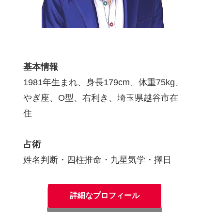
基本情報
1981年生まれ、身長179cm、体重75kg、
やぎ座、O型、右利き、埼玉県越谷市在
住
占術
姓名判断・四柱推命・九星気学・擇日
詳細なプロフィール