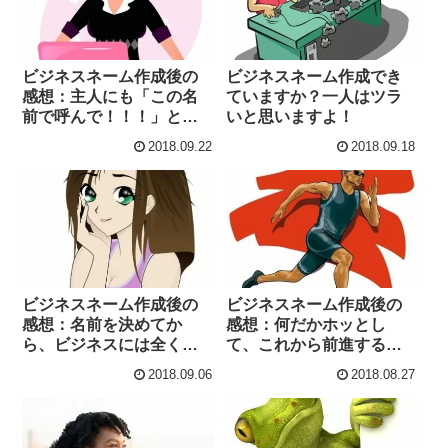
ビジネスネーム作成後の
ビジネスネーム作成でき
感想：主人にも「この名
ていますか？一人はツラ
前で呼んで！！！」と、
いと思いますよ！
部屋に名前を書いた紙を
2018.09.22
2018.09.18
貼って、呼んでもらって
います（笑）
ビジネスネーム作成後の
ビジネスネーム作成後の
感想：名前を決めてか
感想：何だかホッとし
ら、ビジネスには全く関
て、これから前進する
係ないですが小さい良い
ぞ！！というやる気が湧
2018.09.06
2018.08.27
ことが続いてます。（ま
いてきました。
だ1日なのに笑）