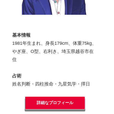
基本情報
1981年生まれ、身長179cm、体重75kg、
やぎ座、O型、右利き、埼玉県越谷市在
住
占術
姓名判断・四柱推命・九星気学・擇日
詳細なプロフィール