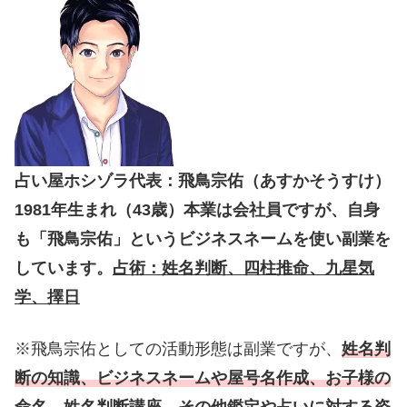
占い屋ホシゾラ代表：飛鳥宗佑（あすかそうすけ）
1981年生まれ（43歳）本業は会社員ですが、自身
も「飛鳥宗佑」というビジネスネームを使い副業を
しています。
占術：姓名判断、四柱推命、九星気
学、擇日
※飛鳥宗佑としての活動形態は副業ですが、
姓名判
断の知識、ビジネスネームや屋号名作成、お子様の
命名、姓名判断講座、その他鑑定や占いに対する姿