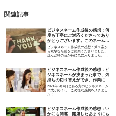
関連記事
ビジネスネーム作成後の感想：何
度も丁寧にご対応くださってあり
がとうございます。このネームは
大切に使わせていただきます。
ビジネスネーム作成後の感想：第１案か
ら素敵な名前をご提案くださいました。
読んだ時の音が特に気に入りました。ま
た、漢字を少し変えたいとお願いしたと
ころ、納得できる漢字になるまで第２、
第３案とご提案くださいました。ネーム
ビジネスネーム作成後の感想：ビ
を検討しているうちに、自分は何を最も
ジネスネームが決まった事で、気
したいのか、やりたいことの優先順位が
持ちの切り替えができ、作業にも
わかってきた気がします。何度も丁寧に
ご対応くださってありがとうございま
集中できるようになりました。飛
2021年6月4日とある方のビジネスネーム
す。このネームは大切に使わせていただ
鳥さんにお願いして本当に良かっ
作成が終了し、この様な感想を頂きまし
きます。
た！
たです。ありがとうございまし
た。
ビジネスネーム作成後の感想：い
かにも開運、開運したあまりにも