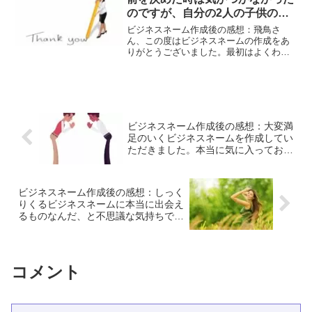
してくださるので、こちらも納得の行く
のですが、自分の2人の子供の名
ビジネスネームに出逢うことが出来まし
た。作業スピードも迅速で助かりまし
前が入っていたんです！！本当に
ビジネスネーム作成後の感想：飛鳥さ
た。この度はお世話になりました！
びっくりしました！！
ん、この度はビジネスネームの作成をあ
りがとうございました。最初はよくわか
らなかったので、すべてお任せでお願い
をしていましたが、何度か案をお願いす
るたびに、自分が「こんな感じが良い」
というのがわかってきました。何度も案
をお願いをしましたが、こころよく引き
受けてくださり、嬉しかったです。私は
ビジネスネーム作成後の感想：大変満
普段の買い物でも、自分が納得できるま
足のいくビジネスネームを作成してい
で検討してから買うので、飛鳥さんにビ
ただきました。本当に気に入っており
ジネスネーム作成を依頼して良かったで
ます。
す。名前を決めた時は気がつかなかった
のですが、自分の2人の子供の名前が入っ
ていたんです！！（漢字ではなく音）2人
ビジネスネーム作成後の感想：しっく
の名前がくっついた感じです。本当にび
りくるビジネスネームに本当に出会え
っくりしました！！気づかずに名前を決
るものなんだ、と不思議な気持ちで
めましたが、この名前に運命を感じてい
す。出会うべくして出会ったようなこ
ます^ ^ ずっと大切にこの名前を使って
のビジネスネーム
ビジネスで活躍したいです。素敵な名前
を作成してくださり本当にありがとうご
ざいました^ ^
コメント