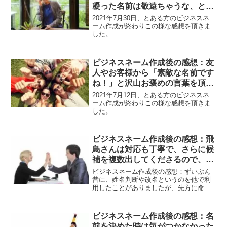
凝った名前は敬遠ちゃうな、と思
っていましたが、さらっとした感
2021年7月30日、とある方のビジネスネ
じで良かったです。
ーム作成が終わりこの様な感想を頂きま
した。
ビジネスネーム作成後の感想：友
人やお客様から「素敵な名前です
ね！」と沢山お褒めの言葉を頂き
ました。
2021年7月12日、とある方のビジネスネ
ーム作成が終わりこの様な感想を頂きま
した。
ビジネスネーム作成後の感想：飛
鳥さんは対応も丁寧で、さらに候
補を複数出してくださるので、こ
ちらも納得の行くビジネスネーム
ビジネスネーム作成後の感想：ずいぶん
に出逢うことが出来ました。
昔に、姓名判断や改名というのを他で利
用したことがありましたが、先方に命名
されたものがしっくり来なくても変えて
もらうことが出来ず、そのまま一度も世
に出すことをしませんでした…。飛鳥さ
ビジネスネーム作成後の感想：名
んは対応も丁寧で、さらに候補を複数出
前を決めた時は気がつかなかった