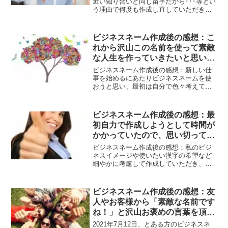
近い知り合いと同じ苗字だから･･･等とい
う理由で何度も作成し直していただきま
した。納得できるまでわがままを聞いて
いただきました。とても誠実で真摯なご
対応でとても感謝しています。晴れて事
ビジネスネーム作成後の感想：こ
業がうまく行き独立できることになった
れから沢山この名前を使って素敵
ら、屋号もお願いしたいなぁと思いまし
な人生を作っていきたいと思いま
た。押し付けではなくクライアントの気
持ちを大事にしていただけてありがたか
す。本当にありがとうございまし
ビジネスネーム作成後の感想：新しい仕
ったです。
た。
事を始めるにあたりビジネスネームを使
おうと思い、最初は自分で色々考えてお
りましたが、字画のことが気になり調べ
ていたところ飛鳥様のサイトにたどり着
きました。口コミも良く、開運名刺の作
ビジネスネーム作成後の感想：最
り方やビジネスを開始する最適な日まで
初自力で作成しようとして時間が
サービスで教えていただける等、料金も
かかっていたので、思い切ってお
良心的で納得いくものでしたし、やはり
実績のあるプロの方にお願いした方が良
願いして良かったです。
ビジネスネーム作成後の感想：私のビジ
いと思いお願いしました。メールのレス
ネスイメージや使いたい漢字の希望など
ポンスも早く不安になることは全くな
細やかに考慮して作成していただき、と
く、むしろこちらの希望を取り入れて
ても良い名前ができました。名前を決め
色々と考えてくださってその誠実なお仕
るのにだいぶ迷って、ネーム案を何度も
事ぶりにとても感激しました。いただい
出していただいたり、最終的に名前を決
ビジネスネーム作成後の感想：友
たビジネスネームは、イメージしていた
める際にもアドバイスをいただいたり、
雰囲気のとても素敵な名前ですごく気に
人やお客様から「素敵な名前です
とても丁寧な対応で安心して希望などお
入りました。また、同姓同名のいないオ
ね！」と沢山お褒めの言葉を頂き
伝えできました。最初自力で作成しよう
ンリーワンの名前ということもそうなの
として時間がかかっていたので、思い切
ました。
2021年7月12日、とある方のビジネスネ
ですが、鑑定書を見ると、字画だけでは