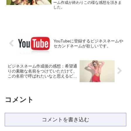
ってお願いして良かったです。
ーム作成が終わりこの様な感想を頂きま
なく、そこまで考えて作成していただい
した。
たのか？と驚くほど多角的で細やかな鑑
定内容に飛鳥様にお願いして本当に良か
ったと思いました。 開運できる姓名判断
の実績がある飛鳥様にビジネスネームを
作っていただけたので、安心して、これ
から沢山この名前を使って素敵な人生を
作っていきたいと思います。 本当にあり
がとうございました。
YouTubeに登録するビジネスネームや
セカンドネームが欲しいです。
ビジネスネーム作成後の感想：希望通
りの素敵な名前をつけていただけて、
この名前で呼ばれたいなと思えるビジ
ネスネームになりました！
コメント
コメントを書き込む