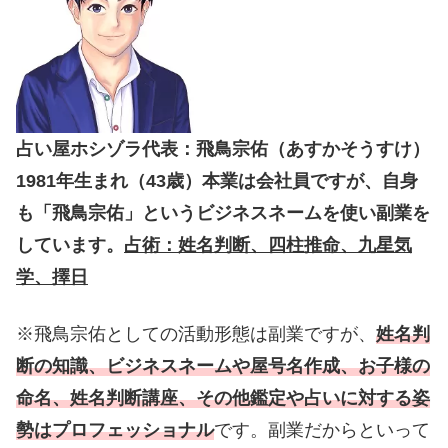
占い屋ホシゾラ代表：飛鳥宗佑（あすかそうすけ）
1981年生まれ（43歳）本業は会社員ですが、自身
も「飛鳥宗佑」というビジネスネームを使い副業を
しています。
占術：姓名判断、四柱推命、九星気
学、擇日
※飛鳥宗佑としての活動形態は副業ですが、
姓名判
断の知識、ビジネスネームや屋号名作成、お子様の
命名、姓名判断講座、その他鑑定や占いに対する姿
勢はプロフェッショナル
です。副業だからといって