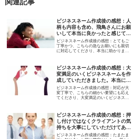
関連記事
ビジネスネーム作成後の感想：人
柄も内容も含め、飛鳥さんにお願
いして本当に良かったと感じてい
ます。
ビジネスネーム作成後の感想：とてもご
丁寧かつ、こちらの急なお願いにも親切
に対応してくださり、本当に助かりまし
た。ただ画数で見た作成ではく、生年月
日から自分にあった画数を見つけていた
だき、さらに、つけたいイメージなども
ビジネスネーム作成後の感想：大
考慮してもらい、素敵な名前を作成し、
変満足のいくビジネスネームを作
選ぶことができ、とても満足していま
成していただきました。本当に気
す。人柄も内容も含め、飛鳥さんにお願
いして本当に良かったと感じています。
に入っております。
ビジネスネーム作成後の感想：対応が大
変丁寧で、こちらの細かい要望にも応え
てくださり、大変満足のいくビジネスネ
ームを作成していただきました。本当に
気に入っております。これからこのビジ
ネスネームを使ってビジネスしていくの
ビジネスネーム作成後の感想：押
がとても楽しみです。飛鳥さんに依頼し
し付けではなくクライアントの気
てよかったです。
持ちを大事にしていただけてあり
がたかったです。
ビジネスネーム作成後の感想：たまたま