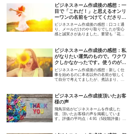
ビジネスネーム作成後の感想：一
目で「これだ！」と思えるオンリ
ーワンの名前をつけてくださり感
動しました。
ビジネスネーム作成後の感想：口コミ通
り、メールだけのやり取りでしたが安心
感と誠実さがありました。要望も「花の
ようなイメージで」というザックリした
ものと「30名程いる仕事仲間と名前がか
ぶらないように」という面倒なご依頼だ
ビジネスネーム作成後の感想：私
ったと思うのですが、一目で「これ
がなりたい運気のもので。ワクワ
だ！」と思えるオンリーワンの名前をつ
クしかなかったです。使うのが楽
けてくださり感動しました。見た目も、
音の響きもキレイですし、仕事内容も考
しみです。
ビジネスネーム作成後の感想：新しく仕
えて命名してくださったので大変満足し
事を始めるのに本名以外の名前が欲しく
ています。
て自分で考えてましたが、煮詰まり、も
しかして考えてくれる人がいるのかも、
とネットで探していた所、飛鳥さんの事
を知りました。私の仕事柄、名前の持つ
ビジネスネーム作成後頂いたお客
運気もアドバイスしてくれる人からと決
様の声
めていたし、飛鳥さんの口コミも凄く良
かったのでお願いすることにしました。
飛鳥宗佑がビジネスネームを作成した
最初の対応から色々要望を確認して頂
後、頂いたお客様の声を掲載していま
き、とても丁寧で、名前が提案されるの
す。評価の平均点：4.91（5段階評価）、
が待ち遠しく、提案されると素敵な提案
作成実績：278件（2022年5月1日現
で、しかも運気も私がなりたい運気のも
在）、沢山の方からご好評を頂いていま
ので。ワクワクしかなかったです。しか
す。