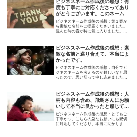
ビジネスネーム作成後の感想：何
ももっと色々な名前の中から選びたいと
度も丁寧にご対応くださってあり
いう要望にもしっかり答えてくれて、確
認、丁寧な対応でまた提案を出してくれ
がとうございます。このネームは
ました。とても楽しかったです。オンリ
大切に使わせていただきます。
ビジネスネーム作成後の感想：第１案か
ーワンの仕事で活躍出来そうな素敵な名
ら素敵な名前をご提案くださいました。
前を頂き、本当に満足ですし、感謝して
読んだ時の音が特に気に入りました。ま
います。使うのが楽しみです。
た、漢字を少し変えたいとお願いしたと
ころ、納得できる漢字になるまで第２、
第３案とご提案くださいました。ネーム
ビジネスネーム作成後の感想：素
を検討しているうちに、自分は何を最も
敵な名前と巡り合えて、本当によ
したいのか、やりたいことの優先順位が
かったです。
わかってきた気がします。何度も丁寧に
ご対応くださってありがとうございま
ビジネスネーム作成後の感想：自分でビ
す。このネームは大切に使わせていただ
ジネスネームを考えるのが難しいなと思
きます。
ったので、思い切って申し込みました。
私の意見や気持ちを尊重しながら、ビジ
ネスネームを作成していただけました。
メールも、親しみがありつつ丁寧な文面
ビジネスネーム作成後の感想：人
で、大変好感が持てました。また、返信
柄も内容も含め、飛鳥さんにお願
も早かったですし、「○日の△時までビジ
いして本当に良かったと感じてい
ネスネーム案を送ります」という言葉を
ちゃんと守っていただき、安心できまし
ます。
ビジネスネーム作成後の感想：とてもご
た。ビジネスネーム案では、作成すると
丁寧かつ、こちらの急なお願いにも親切
きにどういうことを考えてこの名前を作
に対応してくださり、本当に助かりまし
成にしたのかを丁寧に説明していただい
た。ただ画数で見た作成ではく、生年月
たので、１つ１つのビジネスネームに込
日から自分にあった画数を見つけていた
められた意味を踏まえながら、自分が納