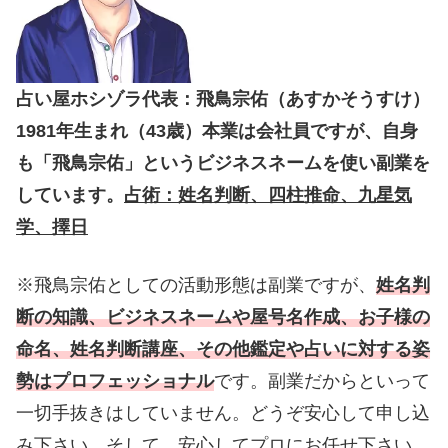
占い屋ホシゾラ代表：飛鳥宗佑（あすかそうすけ）
1981年生まれ（43歳）本業は会社員ですが、自身
も「飛鳥宗佑」というビジネスネームを使い副業を
しています。
占術：姓名判断、四柱推命、九星気
学、擇日
※飛鳥宗佑としての活動形態は副業ですが、
姓名判
断の知識、ビジネスネームや屋号名作成、お子様の
命名、姓名判断講座、その他鑑定や占いに対する姿
勢はプロフェッショナル
です。副業だからといって
一切手抜きはしていません。どうぞ安心して申し込
み下さい。そして、安心してプロにお任せ下さい。