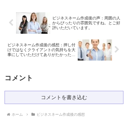
だき、さらに、つけたいイメージなども
得できるビジネスネームを選定できまし
考慮してもらい、素敵な名前を作成し、
た。素敵な名前と巡り合えて、本当によ
選ぶことができ、とても満足していま
かったです。このビジネスネームで、心
す。人柄も内容も含め、飛鳥さんにお願
機一転がんばろう！と思っています。こ
ビジネスネーム作成後の声：周囲の人
いして本当に良かったと感じています。
の度は素敵なビジネスネームを作成して
からぴったりの雰囲気ですね。とご好
いただいて、ありがとうございました。
評いただいています。
ビジネスネーム作成後の感想：押し付
けではなくクライアントの気持ちを大
事にしていただけてありがたかったで
す。
コメント
コメントを書き込む
ホーム
ビジネスネーム作成後の感想