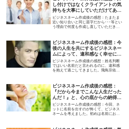
し付けではなくクライアントの気
持ちを大事にしていただけてあり
がたかったです。
ビジネスネーム作成後の感想：たまたま
近い知り合いと同じ苗字だから･･･等とい
う理由で何度も作成し直していただきま
した。納得できるまでわがままを聞いて
いただきました。とても誠実で真摯なご
対応でとても感謝しています。晴れて事
ビジネスネーム作成後の感想：今
業がうまく行き独立できることになった
後の人生を共にするビジネスネー
ら、屋号もお願いしたいなぁと思いまし
ムによって、違和感なく幸せに過
た。押し付けではなくクライアントの気
持ちを大事にしていただけてありがたか
ごせると確信しています。
ビジネスネーム作成後の感想：姓名判断
ったです。
ではいい名前だと言われるのに、違和感
を抱えて過ごしてきました。飛鳥宗佑先
生のブログを読んで違和感の正体を知
り、「他とは違う！」と確信し依頼しま
した。素敵な名前が次々に提案され、修
ビジネスネーム作成後の感想：
正などにも丁寧に応対していただき、た
『だから今までこんな人生だった
いへんありがたかったです。今後の人生
んだ！』と、心の底からの納得と
を共にするビジネスネームによって、違
和感なく幸せに過ごせると確信していま
あまりに当たっていたので、名前
ビジネスネーム作成後の感想：今回、ネ
す。
のすごさに驚き、実際作って頂い
ットに名前を出すのが怖くて、ビジネス
ネームを考えました。初めは名前にお金
て、希望の漢字を入れてもらえ
をかけるほど余裕もなかったので、すご
て、本当に満足です。
く迷いましたが、これからずっとしてい
きたい仕事だったので、勇気を出してお