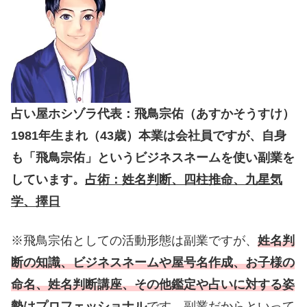
占い屋ホシゾラ代表：飛鳥宗佑（あすかそうすけ）
1981年生まれ（43歳）本業は会社員ですが、自身
も「飛鳥宗佑」というビジネスネームを使い副業を
しています。
占術：姓名判断、四柱推命、九星気
学、擇日
※飛鳥宗佑としての活動形態は副業ですが、
姓名判
断の知識、ビジネスネームや屋号名作成、お子様の
命名、姓名判断講座、その他鑑定や占いに対する姿
勢はプロフェッショナル
です。副業だからといって