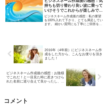
ビジネスネーム作成後の感想：気
願いしました。始めは名前を考える時間
持ちも切り替わり良い波に乗って
が短縮できるからいいぐらいにしか、思
いけそうでこれからが楽しみで
っていませんでしたが、まずは今の名前
を見て頂き、『だから今までこんな人生
す。
ビジネスネーム作成後の感想：私の要望
だったんだ！』と、心の底からの納得と
を100%入れて下さり、とても満足してい
あまりに当たっていたので、名前のすご
ます。 細かい質問にも丁寧にご回答を頂
さに驚き、そんな大切な名前は自分で作
き、安心してお任せすることができまし
れないと、お願いして良かったと思いま
た。 また、修正にも快く対応して下さ
した。実際作って頂いて、希望の漢字を
り、本当に飛鳥さんに依頼して良かった
入れてもらえて、本当に満足していま
です。 ビジネスネームを作成して頂いた
す。本当は、すぐに使いたいけど、使い
時点から、気持ちも切り替わり、良い波
始める日も教えてもらい、あと数日待っ
に乗っていけそうで、これからが楽しみ
てから使いたいと思います。本当に丁寧
2016年（4年前）にビジネスネーム作
です。
に教えてもらい、これからの仕事が楽し
成をした方から、こんなお便りを頂き
みです。本当にありがとうございまし
ました！
た。
ビジネスネーム作成後の感想：お陰様
でこれだ！と一目見た時に惹きつけら
れた名前に巡り合えて良かったし、納
得のいく名前を作って頂けて嬉しいで
す。
コメント