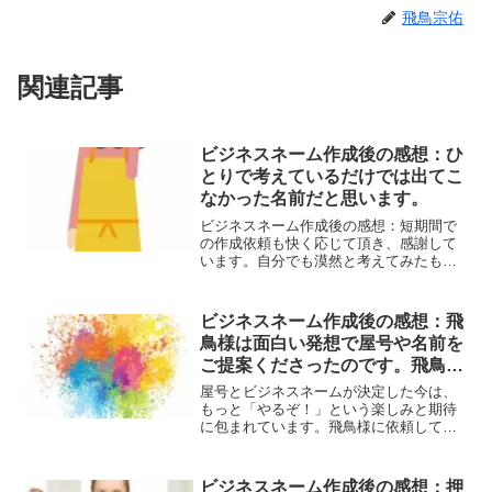
飛鳥宗佑
関連記事
ビジネスネーム作成後の感想：ひ
とりで考えているだけでは出てこ
なかった名前だと思います。
ビジネスネーム作成後の感想：短期間で
の作成依頼も快く応じて頂き、感謝して
います。自分でも漠然と考えてみたもの
の、どうもしっくり来なかったのです
が、提案して頂いた候補から一発で気に
入るものが上がってきて驚きました。ひ
ビジネスネーム作成後の感想：飛
とりで考えているだけでは出てこなかっ
鳥様は面白い発想で屋号や名前を
た名前だと思います。メールでの対応も
ご提案くださったのです。飛鳥様
すばやく丁寧で、安心感がありました。
作成頂いた名前とともに、これからがん
に依頼して本当によかったです。
屋号とビジネスネームが決定した今は、
ばっていこうと思います。ありがとうご
本当にありがとうございました！
もっと「やるぞ！」という楽しみと期待
ざいました。
に包まれています。飛鳥様に依頼して本
当に良かったです。本当にありがとうご
ざいました。
ビジネスネーム作成後の感想：押