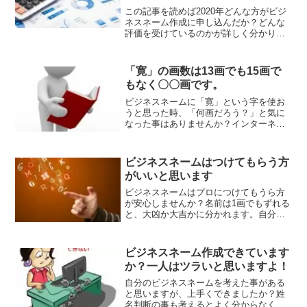
この記事を読めば2020年どんな方がビジ
ネスネーム作成に申し込んだか？どんな
評価を受けているのかが詳しく分かりま
す。
「寛」の画数は13画でも15画で
もなく〇〇画です。
ビジネスネームに「寛」という字を使お
うと思った時、「何画だろう？」と気に
なった事はありませんか？インターネッ
トなどで調べると13画で計算という方も
いれば、15画で計算という方もいます。
どっちなんだろうと迷いますが、実は寛
ビジネスネームはつけてもらう方
の画数はそのどちらで120
がいいと思います
ビジネスネームはプロにつけてもうら方
が安心しませんか？名前は1画でもずれる
と、大凶か大吉かに分かれます。自分で
調べるのも良いのですが、大概は間違っ
ているので姓名判断のプロ・専門家を頼
ってみるのも一つの手です。
ビジネスネーム作成できています
か？一人はツラいと思いますよ！
自分のビジネスネームを考えた事がある
と思いますが、上手くできましたか？姓
名判断の事も考えるとよく分からなくな