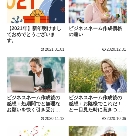
【2021年】新年明けまし
ビジネスネーム作成価格
ておめでとうございま
の違い
す。
2021.01.01
2020.12.01
ビジネスネーム作成後の
ビジネスネーム作成後の
感想：短期間でと無理な
感想：お陰様でこれだ！
お願いを快く引き受けて
と一目見た時に惹きつけ
下さり、対応も誠実で丁
られた名前に巡り合えて
2020.11.12
2020.10.06
寧で返信までの間、不安
良かったし、納得のいく
になる事なく楽しみに待
名前を作って頂けて嬉し
っていられました。
いです。