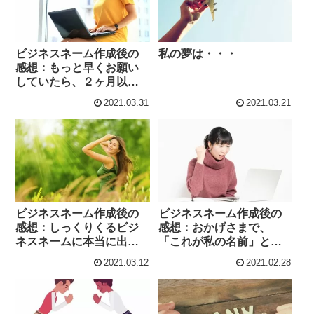
ビジネスネーム作成後の
私の夢は・・・
感想：もっと早くお願い
していたら、２ヶ月以上
も悩んだ時間を他の事に
2021.03.31
2021.03.21
使えたかなと…。本当に
飛鳥さんにお願いをして
良かったです！
ビジネスネーム作成後の
ビジネスネーム作成後の
感想：しっくりくるビジ
感想：おかげさまで、
ネスネームに本当に出会
「これが私の名前」と心
えるものなんだ、と不思
から思える名前に出会う
2021.03.12
2021.02.28
議な気持ちです。出会う
ことができました。
べくして出会ったような
このビジネスネーム