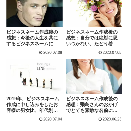
ビジネスネーム作成後の
ビジネスネーム作成後の
感想：今後の人生を共に
感想：自分では絶対に思
するビジネスネームによ
いつかない、たどり着く
って、違和感なく幸せに
ことが出来ない名前だと
2020.07.08
2020.07.05
過ごせると確信していま
思います。綺麗な響きに
す。
ワクワクしました^^ 期待
でいっぱいです！！
2019年、ビジネスネーム
ビジネスネーム作成後の
作成に申し込みをしたお
感想：飛鳥さんのおかげ
客様の男女比、年代別、
でとても素敵な名前に出
コース別、支払い方法の
会えました。ありがとう
2020.07.04
2020.06.23
内訳、ビジネスネーム作
ございました。
成に申し込みした理由の