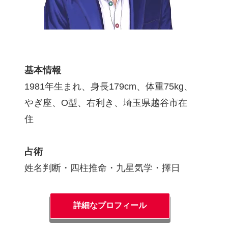
基本情報
1981年生まれ、身長179cm、体重75kg、
やぎ座、O型、右利き、埼玉県越谷市在
住
占術
姓名判断・四柱推命・九星気学・擇日
詳細なプロフィール